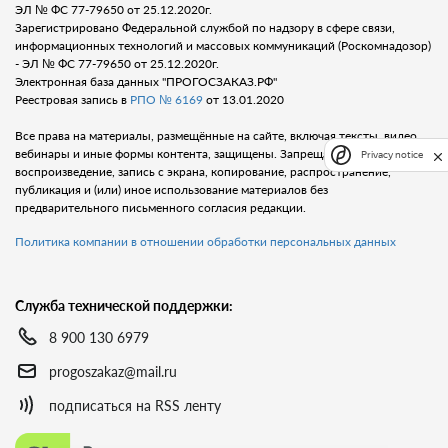
ЭЛ № ФС 77-79650 от 25.12.2020г.
Зарегистрировано Федеральной службой по надзору в сфере связи,
информационных технологий и массовых коммуникаций (Роскомнадозор)
- ЭЛ № ФС 77-79650 от 25.12.2020г.
Электронная база данных "ПРОГОСЗАКАЗ.РФ"
Реестровая запись в
РПО № 6169
от 13.01.2020
Все права на материалы, размещённые на сайте, включая тексты, видео,
вебинары и иные формы контента, защищены. Запрещается любое
Privacy notice
воспроизведение, запись с экрана, копирование, распространение,
публикация и (или) иное использование материалов без
предварительного письменного согласия редакции.
Политика компании в отношении обработки персональных данных
Служба технической поддержки:
8 900 130 6979
progoszakaz@mail.ru
подписаться на RSS ленту