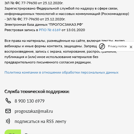
ЭЛ № ФС 77-79650 от 25.12.2020г.
Зарегистрировано Федеральной службой по надзору в сфере связи,
информационных технологий и массовых коммуникаций (Роскомнадозор)
- ЭЛ № ФС 77-79650 от 25.12.2020г.
Электронная база данных "ПРОГОСЗАКАЗ.РФ"
Реестровая запись в
РПО № 6169
от 13.01.2020
Все права на материалы, размещённые на сайте, включая тексты, видео,
вебинары и иные формы контента, защищены. Запрещается любое
Privacy notice
воспроизведение, запись с экрана, копирование, распространение,
публикация и (или) иное использование материалов без
предварительного письменного согласия редакции.
Политика компании в отношении обработки персональных данных
Служба технической поддержки:
8 900 130 6979
progoszakaz@mail.ru
подписаться на RSS ленту