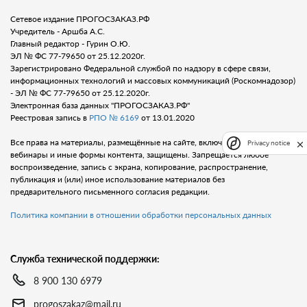
Сетевое издание ПРОГОСЗАКАЗ.РФ
Учредитель - Аршба А.С.
Главный редактор - Гурин О.Ю.
ЭЛ № ФС 77-79650 от 25.12.2020г.
Зарегистрировано Федеральной службой по надзору в сфере связи,
информационных технологий и массовых коммуникаций (Роскомнадозор)
- ЭЛ № ФС 77-79650 от 25.12.2020г.
Электронная база данных "ПРОГОСЗАКАЗ.РФ"
Реестровая запись в
РПО № 6169
от 13.01.2020
Все права на материалы, размещённые на сайте, включая тексты, видео,
Privacy notice
вебинары и иные формы контента, защищены. Запрещается любое
воспроизведение, запись с экрана, копирование, распространение,
публикация и (или) иное использование материалов без
предварительного письменного согласия редакции.
Политика компании в отношении обработки персональных данных
Служба технической поддержки:
8 900 130 6979
progoszakaz@mail.ru