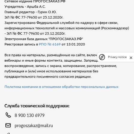
Сетевое издание ПРОГОСЗАКАЗ.РФ
Учредитель - Аршба А.С.
Главный редактор - Гурин О.Ю.
ЭЛ № ФС 77-79650 от 25.12.2020г.
Зарегистрировано Федеральной службой по надзору в сфере связи,
информационных технологий и массовых коммуникаций (Роскомнадозор)
- ЭЛ № ФС 77-79650 от 25.12.2020г.
Электронная база данных "ПРОГОСЗАКАЗ.РФ"
Реестровая запись в
РПО № 6169
от 13.01.2020
Все права на материалы, размещённые на сайте, включая тексты, видео,
Privacy notice
вебинары и иные формы контента, защищены. Запрещается любое
воспроизведение, запись с экрана, копирование, распространение,
публикация и (или) иное использование материалов без
предварительного письменного согласия редакции.
Политика компании в отношении обработки персональных данных
Служба технической поддержки:
8 900 130 6979
progoszakaz@mail.ru