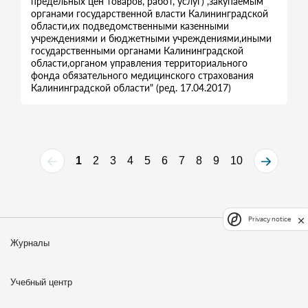
предельных цен товаров, работ, услуг) ,закупаемым
органами государственной власти Калининградской
области,их подведомственными казенными
учреждениями и бюджетными учреждениями,иными
государственными органами Калининградской
области,органом управления территориального
фонда обязательного медицинского страхования
Калининградской области" (ред. 17.04.2017)
1
2
3
4
5
6
7
8
9
10
Privacy notice
Журналы
Учебный центр