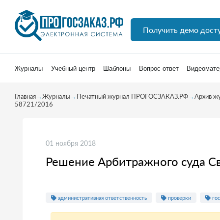
Получить демо дост
Журналы
Учебный центр
Шаблоны
Вопрос-ответ
Видеомате
Главная
→
Журналы
→
Печатный журнал ПРОГОСЗАКАЗ.РФ
→
Архив ж
58721/2016
01 ноября 2018
Решение Арбитражного суда Св
административная ответственность
проверки
гос