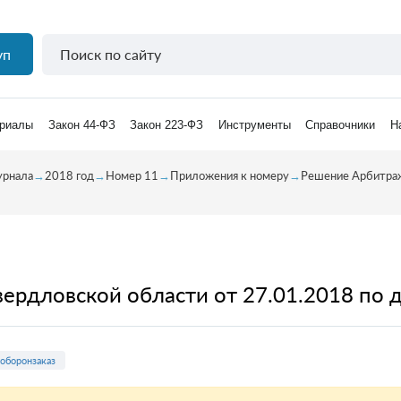
уп
риалы
Закон 44-ФЗ
Закон 223-ФЗ
Инструменты
Справочники
Н
урнала
→
2018 год
→
Номер 11
→
Приложения к номеру
→
Решение Арбитраж
ердловской области от 27.01.2018 по
оборонзаказ