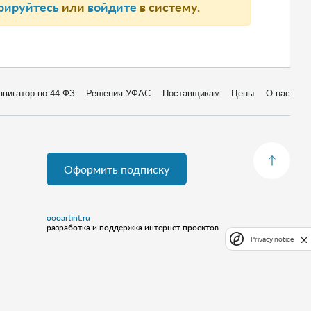
рируйтесь
или
войдите
в систему.
авигатор по 44-ФЗ
Решения УФАС
Поставщикам
Цены
О нас
Оформить подписку
oooartint.ru
разработка и поддержка интернет проектов
Privacy notice