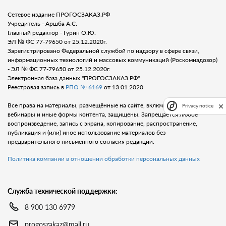
Сетевое издание ПРОГОСЗАКАЗ.РФ
Учредитель - Аршба А.С.
Главный редактор - Гурин О.Ю.
ЭЛ № ФС 77-79650 от 25.12.2020г.
Зарегистрировано Федеральной службой по надзору в сфере связи,
информационных технологий и массовых коммуникаций (Роскомнадозор)
- ЭЛ № ФС 77-79650 от 25.12.2020г.
Электронная база данных "ПРОГОСЗАКАЗ.РФ"
Реестровая запись в
РПО № 6169
от 13.01.2020
Все права на материалы, размещённые на сайте, включая тексты, видео,
Privacy notice
вебинары и иные формы контента, защищены. Запрещается любое
воспроизведение, запись с экрана, копирование, распространение,
публикация и (или) иное использование материалов без
предварительного письменного согласия редакции.
Политика компании в отношении обработки персональных данных
Служба технической поддержки:
8 900 130 6979
progoszakaz@mail.ru