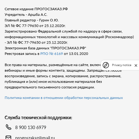
Сетевое издание ПРОГОСЗАКАЗ.РФ
Учредитель - Аршба А.С.
Главный редактор - Гурин О.Ю.
ЭЛ № ФС 77-79650 от 25.12.2020г.
Зарегистрировано Федеральной службой по надзору в сфере связи,
информационных технологий и массовых коммуникаций (Роскомнадозор)
- ЭЛ № ФС 77-79650 от 25.12.2020г.
Электронная база данных "ПРОГОСЗАКАЗ.РФ"
Реестровая запись в
РПО № 6169
от 13.01.2020
Все права на материалы, размещённые на сайте, включая тексты, видео,
Privacy notice
вебинары и иные формы контента, защищены. Запрещается любое
воспроизведение, запись с экрана, копирование, распространение,
публикация и (или) иное использование материалов без
предварительного письменного согласия редакции.
Политика компании в отношении обработки персональных данных
Служба технической поддержки:
8 900 130 6979
progoszakaz@mail.ru