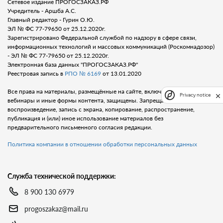
Сетевое издание ПРОГОСЗАКАЗ.РФ
Учредитель - Аршба А.С.
Главный редактор - Гурин О.Ю.
ЭЛ № ФС 77-79650 от 25.12.2020г.
Зарегистрировано Федеральной службой по надзору в сфере связи,
информационных технологий и массовых коммуникаций (Роскомнадозор)
- ЭЛ № ФС 77-79650 от 25.12.2020г.
Электронная база данных "ПРОГОСЗАКАЗ.РФ"
Реестровая запись в
РПО № 6169
от 13.01.2020
Все права на материалы, размещённые на сайте, включая тексты, видео,
Privacy notice
вебинары и иные формы контента, защищены. Запрещается любое
воспроизведение, запись с экрана, копирование, распространение,
публикация и (или) иное использование материалов без
предварительного письменного согласия редакции.
Политика компании в отношении обработки персональных данных
Служба технической поддержки:
8 900 130 6979
progoszakaz@mail.ru