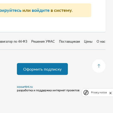
рируйтесь
или
войдите
в систему.
авигатор по 44-ФЗ
Решения УФАС
Поставщикам
Цены
О нас
Оформить подписку
oooartint.ru
разработка и поддержка интернет проектов
Privacy notice