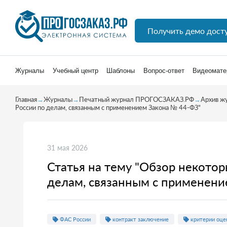
Получить демо дост
Журналы
Учебный центр
Шаблоны
Вопрос-ответ
Видеомате
Главная
→
Журналы
→
Печатный журнал ПРОГОСЗАКАЗ.РФ
→
Архив ж
России по делам, связанным с применением Закона № 44-ФЗ"
31 мая 2026
Статья на тему "Обзор некото
делам, связанным с применени
ФАС России
контракт заключение
критерии оцен