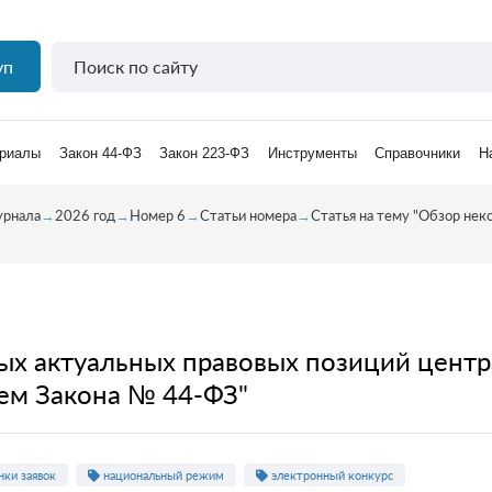
уп
риалы
Закон 44-ФЗ
Закон 223-ФЗ
Инструменты
Справочники
Н
урнала
→
2026 год
→
Номер 6
→
Статьи номера
→
Статья на тему "Обзор нек
рых актуальных правовых позиций центр
ем Закона № 44-ФЗ"
ки заявок
национальный режим
электронный конкурс