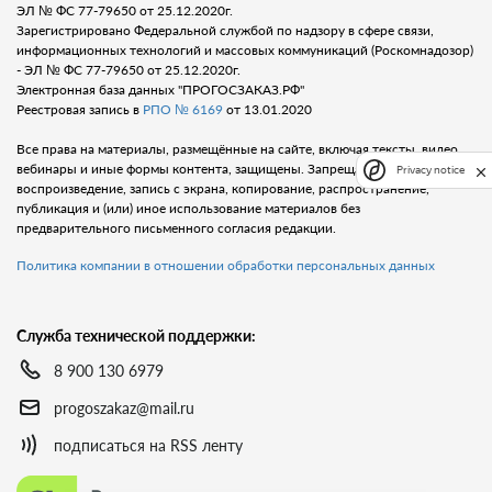
ЭЛ № ФС 77-79650 от 25.12.2020г.
Зарегистрировано Федеральной службой по надзору в сфере связи,
информационных технологий и массовых коммуникаций (Роскомнадозор)
- ЭЛ № ФС 77-79650 от 25.12.2020г.
Электронная база данных "ПРОГОСЗАКАЗ.РФ"
Реестровая запись в
РПО № 6169
от 13.01.2020
Все права на материалы, размещённые на сайте, включая тексты, видео,
вебинары и иные формы контента, защищены. Запрещается любое
Privacy notice
воспроизведение, запись с экрана, копирование, распространение,
публикация и (или) иное использование материалов без
предварительного письменного согласия редакции.
Политика компании в отношении обработки персональных данных
Служба технической поддержки:
8 900 130 6979
progoszakaz@mail.ru
подписаться на RSS ленту