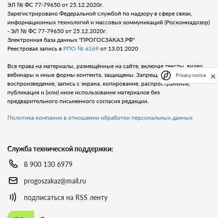
ЭЛ № ФС 77-79650 от 25.12.2020г.
Зарегистрировано Федеральной службой по надзору в сфере связи,
информационных технологий и массовых коммуникаций (Роскомнадозор)
- ЭЛ № ФС 77-79650 от 25.12.2020г.
Электронная база данных "ПРОГОСЗАКАЗ.РФ"
Реестровая запись в
РПО № 6169
от 13.01.2020
Все права на материалы, размещённые на сайте, включая тексты, видео,
вебинары и иные формы контента, защищены. Запрещается любое
Privacy notice
воспроизведение, запись с экрана, копирование, распространение,
публикация и (или) иное использование материалов без
предварительного письменного согласия редакции.
Политика компании в отношении обработки персональных данных
Служба технической поддержки:
8 900 130 6979
progoszakaz@mail.ru
подписаться на RSS ленту