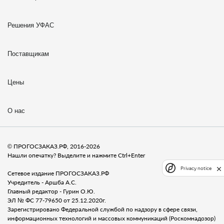
Решения УФАС
Поставщикам
Цены
О нас
© ПРОГОСЗАКАЗ.РФ, 2016-2026
Нашли опечатку? Выделите и нажмите Ctrl+Enter
Privacy notice
Сетевое издание ПРОГОСЗАКАЗ.РФ
Учредитель - Аршба А.С.
Главный редактор - Гурин О.Ю.
ЭЛ № ФС 77-79650 от 25.12.2020г.
Зарегистрировано Федеральной службой по надзору в сфере связи,
информационных технологий и массовых коммуникаций (Роскомнадозор)