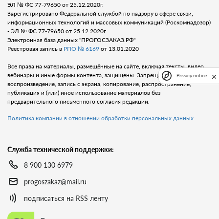
ЭЛ № ФС 77-79650 от 25.12.2020г.
Зарегистрировано Федеральной службой по надзору в сфере связи,
информационных технологий и массовых коммуникаций (Роскомнадозор)
- ЭЛ № ФС 77-79650 от 25.12.2020г.
Электронная база данных "ПРОГОСЗАКАЗ.РФ"
Реестровая запись в
РПО № 6169
от 13.01.2020
Все права на материалы, размещённые на сайте, включая тексты, видео,
вебинары и иные формы контента, защищены. Запрещается любое
Privacy notice
воспроизведение, запись с экрана, копирование, распространение,
публикация и (или) иное использование материалов без
предварительного письменного согласия редакции.
Политика компании в отношении обработки персональных данных
Служба технической поддержки:
8 900 130 6979
progoszakaz@mail.ru
подписаться на RSS ленту