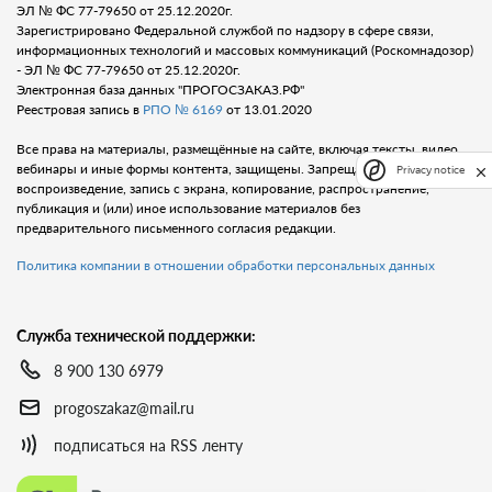
ЭЛ № ФС 77-79650 от 25.12.2020г.
Зарегистрировано Федеральной службой по надзору в сфере связи,
информационных технологий и массовых коммуникаций (Роскомнадозор)
- ЭЛ № ФС 77-79650 от 25.12.2020г.
Электронная база данных "ПРОГОСЗАКАЗ.РФ"
Реестровая запись в
РПО № 6169
от 13.01.2020
Все права на материалы, размещённые на сайте, включая тексты, видео,
вебинары и иные формы контента, защищены. Запрещается любое
Privacy notice
воспроизведение, запись с экрана, копирование, распространение,
публикация и (или) иное использование материалов без
предварительного письменного согласия редакции.
Политика компании в отношении обработки персональных данных
Служба технической поддержки:
8 900 130 6979
progoszakaz@mail.ru
подписаться на RSS ленту