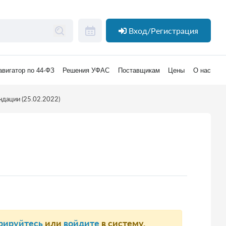
Вход/Регистрация
авигатор по 44-ФЗ
Решения УФАС
Поставщикам
Цены
О нас
дации (25.02.2022)
рируйтесь
или
войдите
в систему.