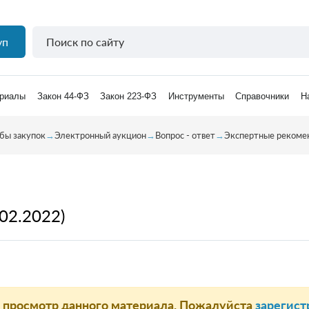
уп
риалы
Закон 44-ФЗ
Закон 223-ФЗ
Инструменты
Справочники
Н
бы закупок
→
Электронный аукцион
→
Вопрос - ответ
→
Экспертные рекомен
02.2022)
а просмотр данного материала. Пожалуйста
зарегист