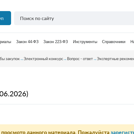
уп
риалы
Закон 44-ФЗ
Закон 223-ФЗ
Инструменты
Справочники
Н
бы закупок
→
Электронный конкурс
→
Вопрос - ответ
→
Экспертные рекомен
06.2026)
а просмотр данного материала. Пожалуйста
зарегист