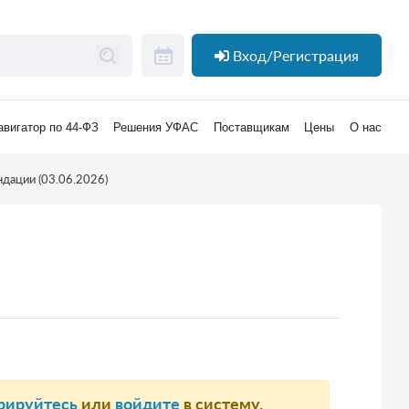
Вход/Регистрация
авигатор по 44-ФЗ
Решения УФАС
Поставщикам
Цены
О нас
дации (03.06.2026)
рируйтесь
или
войдите
в систему.