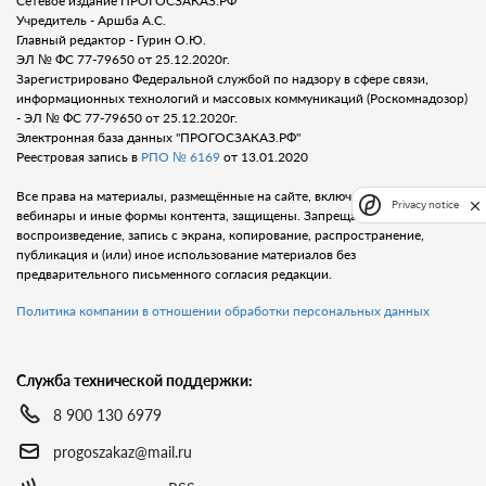
Сетевое издание ПРОГОСЗАКАЗ.РФ
Учредитель - Аршба А.С.
Главный редактор - Гурин О.Ю.
ЭЛ № ФС 77-79650 от 25.12.2020г.
Зарегистрировано Федеральной службой по надзору в сфере связи,
информационных технологий и массовых коммуникаций (Роскомнадозор)
- ЭЛ № ФС 77-79650 от 25.12.2020г.
Электронная база данных "ПРОГОСЗАКАЗ.РФ"
Реестровая запись в
РПО № 6169
от 13.01.2020
Все права на материалы, размещённые на сайте, включая тексты, видео,
Privacy notice
вебинары и иные формы контента, защищены. Запрещается любое
воспроизведение, запись с экрана, копирование, распространение,
публикация и (или) иное использование материалов без
предварительного письменного согласия редакции.
Политика компании в отношении обработки персональных данных
Служба технической поддержки:
8 900 130 6979
progoszakaz@mail.ru