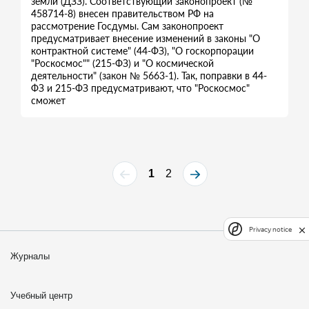
земли (ДЗЗ). Соответствующий законопроект (№
458714-8) внесен правительством РФ на
рассмотрение Госдумы. Сам законопроект
предусматривает внесение изменений в законы "О
контрактной системе" (44-ФЗ), "О госкорпорации
"Роскосмос"" (215-ФЗ) и "О космической
деятельности" (закон № 5663-1). Так, поправки в 44-
ФЗ и 215-ФЗ предусматривают, что "Роскосмос"
сможет
1
2
Privacy notice
Журналы
Учебный центр