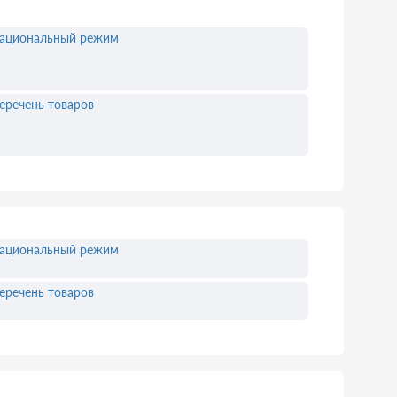
ациональный режим
еречень товаров
ациональный режим
еречень товаров