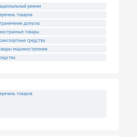
ациональный режим
еречень товаров
граничение допуска
ностранные товары
ранспортные средства
овары машиностроения
редства
еречень товаров