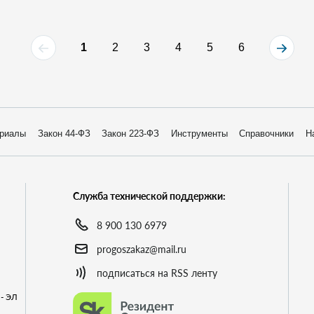
1
2
3
4
5
6
риалы
Закон 44-ФЗ
Закон 223-ФЗ
Инструменты
Справочники
Н
Служба технической поддержки:
8 900 130 6979
progoszakaz@mail.ru
подписаться на RSS ленту
- ЭЛ