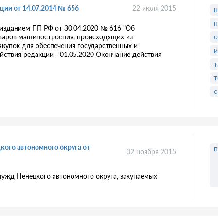
ции от 14.07.2014 № 656
22 июля 2015
н
п
с изданием ПП РФ от 30.04.2020 № 616 "Об
оваров машиностроения, происходящих из
о
акупок для обеспечения государственных и
и
ействия редакции - 01.05.2020 Окончание действия
т
т
с
цкого автономного округа от
п
02 ноября 2015
 нужд Ненецкого автономного округа, закупаемых