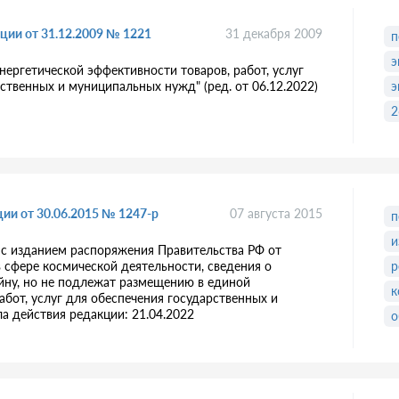
ции от 31.12.2009 № 1221
31 декабря 2009
п
э
ергетической эффективности товаров, работ, услуг
ственных и муниципальных нужд" (ред. от 06.12.2022)
э
2
ии от 30.06.2015 № 1247-р
07 августа 2015
п
и
и с изданием распоряжения Правительства РФ от
 в сфере космической деятельности, сведения о
р
айну, но не подлежат размещению в единой
к
абот, услуг для обеспечения государственных и
ла действия редакции: 21.04.2022
о