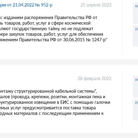
ии от 21.04.2022 № 952-р
25 апреля 2022
к
и с изданием распоряжения Правительства РФ от
ь товаров, работ, услуг в сфере космической
авляют государственную тайну, но не подлежат
п
е закупок товаров, работ, услуг для обеспечения
ряжением Правительства РФ от 30.06.2015 № 1247-р"
28 февраля 2022
н
монтажу структурированной кабельной системы",
лов (провода, крепежи, розетки, монтажная пена и
структурированное извещение в ЕИС с помощью галочки
п
емых услуг предусматривается поставка товара
асходных материалов с последующим применением к