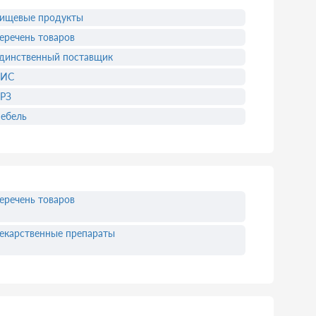
ищевые продукты
еречень товаров
динственный поставщик
УИС
РЗ
ебель
еречень товаров
екарственные препараты