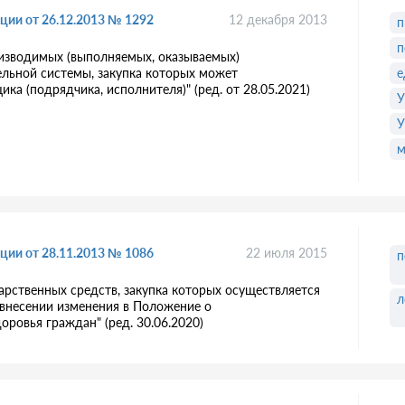
ции от 26.12.2013 № 1292
12 декабря 2013
п
п
роизводимых (выполняемых, оказываемых)
льной системы, закупка которых может
е
ка (подрядчика, исполнителя)" (ред. от 28.05.2021)
У
м
ции от 28.11.2013 № 1086
22 июля 2015
п
рственных средств, закупка которых осуществляется
л
 внесении изменения в Положение о
ровья граждан" (ред. 30.06.2020)