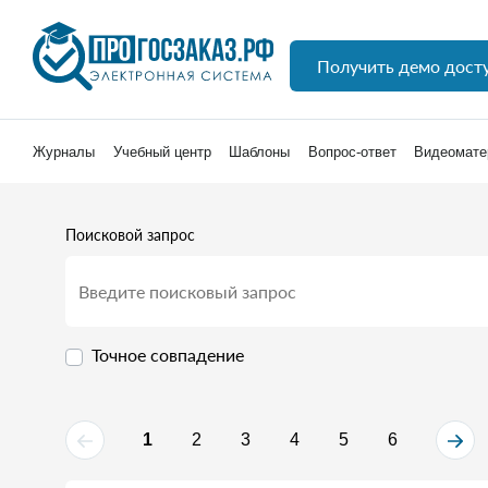
Получить демо дост
Журналы
Учебный центр
Шаблоны
Вопрос-ответ
Видеомате
Поисковой запрос
Точное совпадение
1
2
3
4
5
6