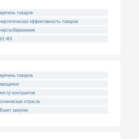
еречень товаров
нергетическая эффективность товаров
нергосбережение
61-ФЗ
еречень товаров
звещение
еестр контрактов
осмическая отрасль
бъект закупки