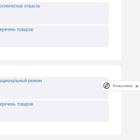
осмическая отрасль
еречень товаров
ациональный режим
Privacy notice
еречень товаров