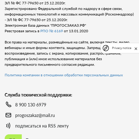
ЭЛ № ФС 77-79650 от 25.12.2020г.
Зарегистрировано Федеральной службой по надзору в сфере связи,
информационных технологий и массовых коммуникаций (Роскомнадозор)
- ЭЛ № ФС 77-79650 от 25.12.2020г.
Электронная база данных "ПРОГОСЗАКАЗ.РФ"
Реестровая запись в
РПО № 6169
от 13.01.2020
Все права на материалы, размещённые на сайте, включая тексты, видео,
вебинары и иные формы контента, защищены. Запрещается любое
Privacy notice
воспроизведение, запись с экрана, копирование, распространение,
публикация и (или) иное использование материалов без
предварительного письменного согласия редакции.
Политика компании в отношении обработки персональных данных
Служба технической поддержки:
8 900 130 6979
progoszakaz@mail.ru
подписаться на RSS ленту