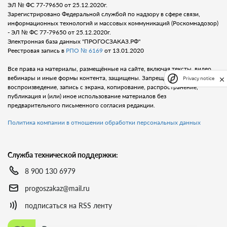
ЭЛ № ФС 77-79650 от 25.12.2020г.
Зарегистрировано Федеральной службой по надзору в сфере связи,
информационных технологий и массовых коммуникаций (Роскомнадозор)
- ЭЛ № ФС 77-79650 от 25.12.2020г.
Электронная база данных "ПРОГОСЗАКАЗ.РФ"
Реестровая запись в
РПО № 6169
от 13.01.2020
Все права на материалы, размещённые на сайте, включая тексты, видео,
вебинары и иные формы контента, защищены. Запрещается любое
Privacy notice
воспроизведение, запись с экрана, копирование, распространение,
публикация и (или) иное использование материалов без
предварительного письменного согласия редакции.
Политика компании в отношении обработки персональных данных
Служба технической поддержки:
8 900 130 6979
progoszakaz@mail.ru
подписаться на RSS ленту