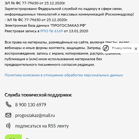
ЭЛ № ФС 77-79650 от 25.12.2020г.
Зарегистрировано Федеральной службой по надзору в сфере связи,
информационных технологий и массовых коммуникаций (Роскомнадозор)
- ЭЛ № ФС 77-79650 от 25.12.2020г.
Электронная база данных "ПРОГОСЗАКАЗ.РФ"
Реестровая запись в
РПО № 6169
от 13.01.2020
Все права на материалы, размещённые на сайте, включая тексты, видео,
вебинары и иные формы контента, защищены. Запрещается любое
Privacy notice
воспроизведение, запись с экрана, копирование, распространение,
публикация и (или) иное использование материалов без
предварительного письменного согласия редакции.
Политика компании в отношении обработки персональных данных
Служба технической поддержки:
8 900 130 6979
progoszakaz@mail.ru
подписаться на RSS ленту