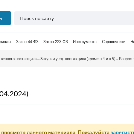
уп
риалы
Закон 44-ФЗ
Закон 223-ФЗ
Инструменты
Справочники
Н
твенного поставщика
→
Закупки у ед. поставщика (кроме п.4 и п.5)
→
Вопрос -
04.2024)
а просмотр данного материала. Пожалуйста
зарегист