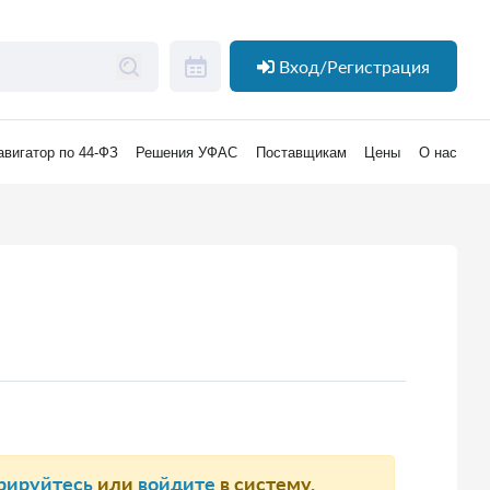
Вход/Регистрация
авигатор по 44-ФЗ
Решения УФАС
Поставщикам
Цены
О нас
рируйтесь
или
войдите
в систему.