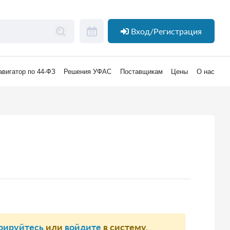
Вход/Регистрация
авигатор по 44-ФЗ
Решения УФАС
Поставщикам
Цены
О нас
рируйтесь
или
войдите
в систему.