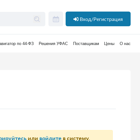
Вход/Регистрация
авигатор по 44-ФЗ
Решения УФАС
Поставщикам
Цены
О нас
рируйтесь
или
войдите
в систему.