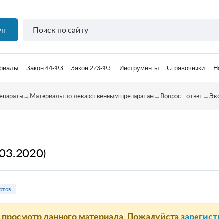
уп
риалы
Закон 44-ФЗ
Закон 223-ФЗ
Инструменты
Справочники
Н
епараты
→
Материалы по лекарственным препаратам
→
Вопрос - ответ
→
Эк
03.2020)
отов
а просмотр данного материала. Пожалуйста
зарегист