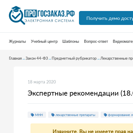
Получить демо дост
Журналы
Учебный центр
Шаблоны
Вопрос-ответ
Видеомате
Главная
→
Закон 44-ФЗ
→
Предметный рубрикатор
→
Лекарственные пр
18 марта 2020
Экспертные рекомендации (18.
МНН
лекарственные препараты
формирование л
Извините, Вы не имеете прав н