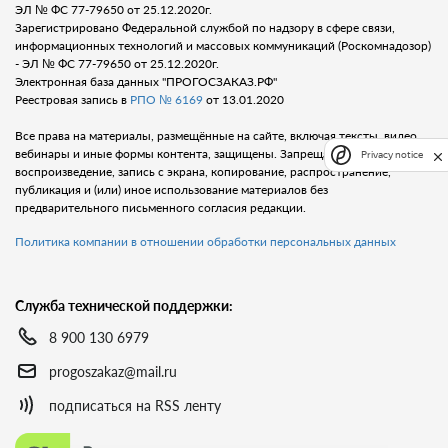
ЭЛ № ФС 77-79650 от 25.12.2020г.
Зарегистрировано Федеральной службой по надзору в сфере связи,
информационных технологий и массовых коммуникаций (Роскомнадозор)
- ЭЛ № ФС 77-79650 от 25.12.2020г.
Электронная база данных "ПРОГОСЗАКАЗ.РФ"
Реестровая запись в
РПО № 6169
от 13.01.2020
Все права на материалы, размещённые на сайте, включая тексты, видео,
вебинары и иные формы контента, защищены. Запрещается любое
Privacy notice
воспроизведение, запись с экрана, копирование, распространение,
публикация и (или) иное использование материалов без
предварительного письменного согласия редакции.
Политика компании в отношении обработки персональных данных
Служба технической поддержки:
8 900 130 6979
progoszakaz@mail.ru
подписаться на RSS ленту