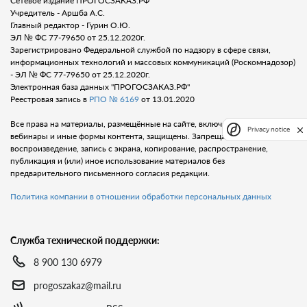
Сетевое издание ПРОГОСЗАКАЗ.РФ
Учредитель - Аршба А.С.
Главный редактор - Гурин О.Ю.
ЭЛ № ФС 77-79650 от 25.12.2020г.
Зарегистрировано Федеральной службой по надзору в сфере связи,
информационных технологий и массовых коммуникаций (Роскомнадозор)
- ЭЛ № ФС 77-79650 от 25.12.2020г.
Электронная база данных "ПРОГОСЗАКАЗ.РФ"
Реестровая запись в
РПО № 6169
от 13.01.2020
Все права на материалы, размещённые на сайте, включая тексты, видео,
Privacy notice
вебинары и иные формы контента, защищены. Запрещается любое
воспроизведение, запись с экрана, копирование, распространение,
публикация и (или) иное использование материалов без
предварительного письменного согласия редакции.
Политика компании в отношении обработки персональных данных
Служба технической поддержки:
8 900 130 6979
progoszakaz@mail.ru