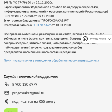
ЭЛ № ФС 77-79650 от 25.12.2020г.
Зарегистрировано Федеральной службой по надзору в сфере связи,
информационных технологий и массовых коммуникаций (Роскомнадозор)
- ЭЛ № ФС 77-79650 от 25.12.2020г.
Электронная база данных "ПРОГОСЗАКАЗ.РФ"
Реестровая запись в
РПО № 6169
от 13.01.2020
Все права на материалы, размещённые на сайте, включая тексты, видео,
вебинары и иные формы контента, защищены. Запрещается любое
Privacy notice
воспроизведение, запись с экрана, копирование, распространение,
публикация и (или) иное использование материалов без
предварительного письменного согласия редакции.
Политика компании в отношении обработки персональных данных
Служба технической поддержки:
8 900 130 6979
progoszakaz@mail.ru
подписаться на RSS ленту