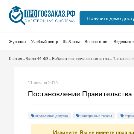
Получить демо дост
Журналы
Учебный центр
Шаблоны
Вопрос-ответ
Видеомате
Главная
→
Закон 44-ФЗ
→
Библиотека нормативных актов
→
Постановле
11 января 2016
Постановление Правительства 
ограничение допуска
иностранные товары
стран
Извините, Вы не имеете прав н