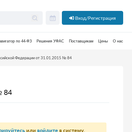
Вход/Регистрация
авигатор по 44-ФЗ
Решения УФАС
Поставщикам
Цены
О нас
ссийской Федерации от 31.01.2015 № 84
№ 84
рируйтесь
или
войдите
в систему.