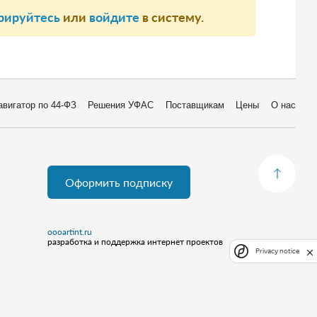
рируйтесь
или
войдите
в систему.
авигатор по 44-ФЗ
Решения УФАС
Поставщикам
Цены
О нас
Оформить подписку
oooartint.ru
разработка и поддержка интернет проектов
Privacy notice