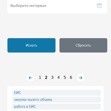
Искать
Сбросить
1
2
3
4
5
6
ЕИС
закупки малого объема
работа в ЕИС