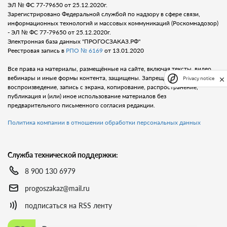
ЭЛ № ФС 77-79650 от 25.12.2020г.
Зарегистрировано Федеральной службой по надзору в сфере связи,
информационных технологий и массовых коммуникаций (Роскомнадозор)
- ЭЛ № ФС 77-79650 от 25.12.2020г.
Электронная база данных "ПРОГОСЗАКАЗ.РФ"
Реестровая запись в
РПО № 6169
от 13.01.2020
Все права на материалы, размещённые на сайте, включая тексты, видео,
вебинары и иные формы контента, защищены. Запрещается любое
Privacy notice
воспроизведение, запись с экрана, копирование, распространение,
публикация и (или) иное использование материалов без
предварительного письменного согласия редакции.
Политика компании в отношении обработки персональных данных
Служба технической поддержки:
8 900 130 6979
progoszakaz@mail.ru
подписаться на RSS ленту