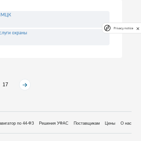
НМЦК
Privacy notice
слуги охраны
17
авигатор по 44-ФЗ
Решения УФАС
Поставщикам
Цены
О нас