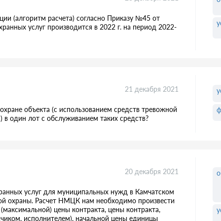
яции (алгоритм расчета) согласно Приказу №45 от
у
хранных услуг производится в 2022 г. на период 2022-
21 декабря 2021
у
 охране объекта (с использованием средств тревожной
ф
) в один лот с обслуживанием таких средств?
20 декабря 2021
о
хранных услуг для муниципальных нужд в Камчатском
тной охраны. Расчет НМЦК нам необходимо произвести
(максимальной) цены контракта, цены контракта,
у
чиком, исполнителем), начальной цены единицы