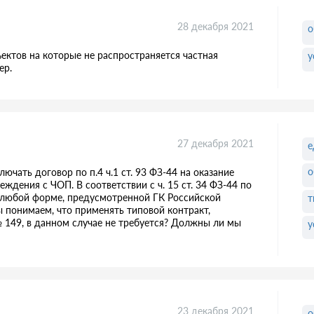
28 декабря 2021
о
ектов на которые не распространяется частная
у
ер.
27 декабря 2021
е
о
лючать договор по п.4 ч.1 ст. 93 ФЗ-44 на оказание
ждения с ЧОП. В соответствии с ч. 15 ст. 34 ФЗ-44 по
 в любой форме, предусмотренной ГК Российской
т
 понимаем, что применять типовой контракт,
 149, в данном случае не требуется? Должны ли мы
у
23 декабря 2021
о