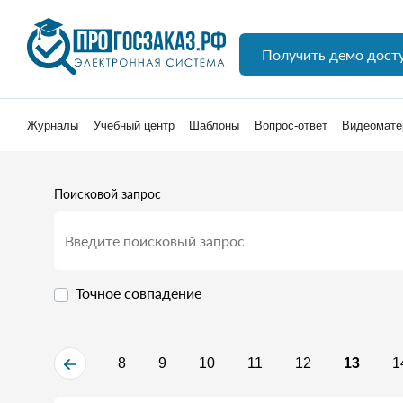
Получить демо дост
Журналы
Учебный центр
Шаблоны
Вопрос-ответ
Видеомате
Поисковой запрос
Точное совпадение
8
9
10
11
12
13
1