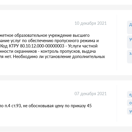
10 декабря 2021
д
джетное образовательное учреждение высшего
у
зание услуг по обеспечению пропускного режима и
Код КТРУ 80.10.12.000-00000003 - Услуги частной
нности охранников - контроль пропусков, выдача
э
ля нет. Необходимо ли установление дополнительных
07 декабря 2021
е
о
о п.4 ст.93, не обосновывая цену по приказу 45
у