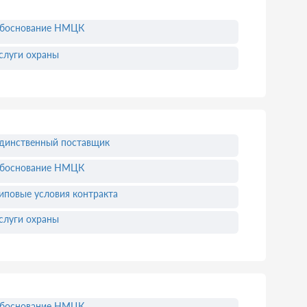
боснование НМЦК
слуги охраны
динственный поставщик
боснование НМЦК
иповые условия контракта
слуги охраны
боснование НМЦК