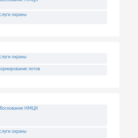
слуги охраны
слуги охраны
ормирование лотов
боснование НМЦК
слуги охраны