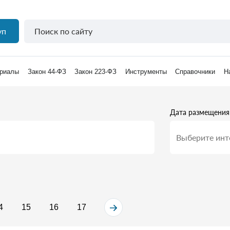
уп
риалы
Закон 44-ФЗ
Закон 223-ФЗ
Инструменты
Справочники
Н
Дата размещения
4
15
16
17