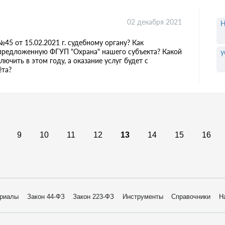
02 декабря 2021
45 от 15.02.2021 г. судебному органу? Как
, предложенную ФГУП "Охрана" нашего субъекта? Какой
у
ючить в этом году, а оказание услуг будет с
ёта?
9
10
11
12
13
14
15
16
риалы
Закон 44-ФЗ
Закон 223-ФЗ
Инструменты
Справочники
Н