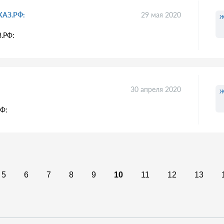
КАЗ.РФ:
29 мая 2020
ж
.РФ:
30 апреля 2020
ж
Ф:
5
6
7
8
9
10
11
12
13