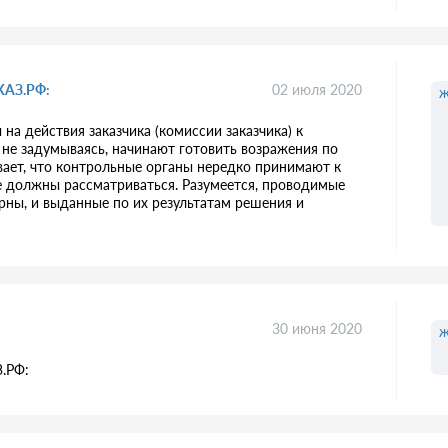
КАЗ.РФ:
02 июля 2020
ж
на действия заказчика (комиссии заказчика) к
 не задумываясь, начинают готовить возражения по
вает, что контрольные органы нередко принимают к
е должны рассматриваться. Разумеется, проводимые
ны, и выданные по их результатам решения и
30 июня 2020
ж
.РФ: