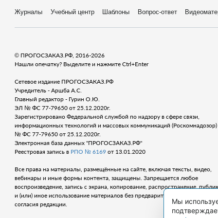
Журналы
Учебный центр
Шаблоны
Вопрос-ответ
Видеомате
© ПРОГОСЗАКАЗ.РФ, 2016-2026
Нашли опечатку? Выделите и нажмите Ctrl+Enter
Сетевое издание ПРОГОСЗАКАЗ.РФ
Учредитель - Аршба А.С.
Главный редактор - Гурин О.Ю.
ЭЛ № ФС 77-79650 от 25.12.2020г.
Зарегистрировано Федеральной службой по надзору в сфере связи,
информационных технологий и массовых коммуникаций (Роскомнадозор) 
№ ФС 77-79650 от 25.12.2020г.
Электронная база данных "ПРОГОСЗАКАЗ.РФ"
Реестровая запись в
РПО № 6169
от 13.01.2020
Все права на материалы, размещённые на сайте, включая тексты, видео,
вебинары и иные формы контента, защищены. Запрещается любое
воспроизведение, запись с экрана, копирование, распространение, публи
и (или) иное использование материалов без предварительного письменно
Мы используе
согласия редакции.
подтверждает