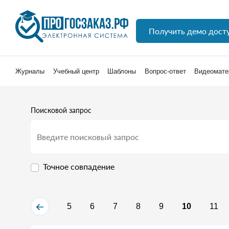
Получить демо дост
Журналы
Учебный центр
Шаблоны
Вопрос-ответ
Видеомате
Поисковой запрос
Точное совпадение
5
6
7
8
9
10
11