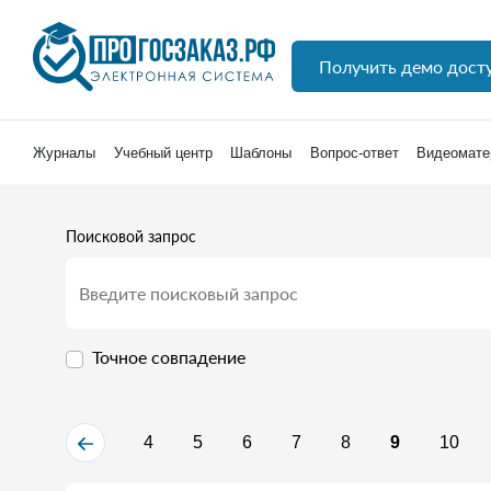
Получить демо дост
Журналы
Учебный центр
Шаблоны
Вопрос-ответ
Видеомате
Поисковой запрос
Точное совпадение
4
5
6
7
8
9
10