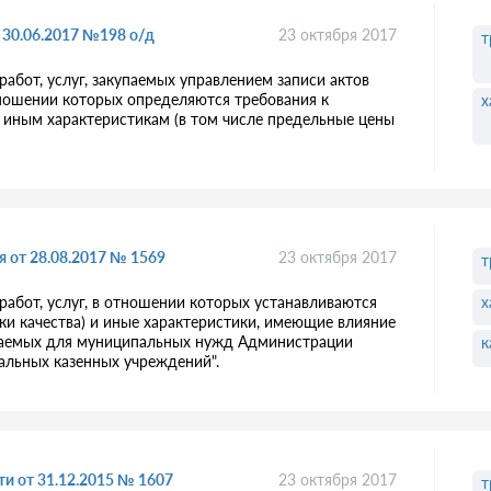
 30.06.2017 №198 о/д
23 октября 2017
т
абот, услуг, закупаемых управлением записи актов
тношении которых определяются требования к
х
 и иным характеристикам (в том числе предельные цены
 от 28.08.2017 № 1569
23 октября 2017
т
х
работ, услуг, в отношении которых устанавливаются
ики качества) и иные характеристики, имеющие влияние
купаемых для муниципальных нужд Администрации
к
альных казенных учреждений".
и от 31.12.2015 № 1607
23 октября 2017
т