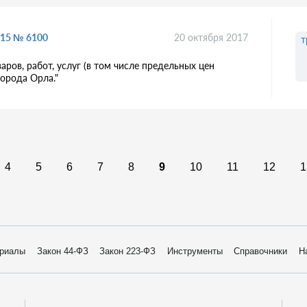
015 № 6100
20 октября 2017
т
ров, работ, услуг (в том числе предельных цен
города Орла."
4
5
6
7
8
9
10
11
12
1
риалы
Закон 44-ФЗ
Закон 223-ФЗ
Инструменты
Справочники
Н