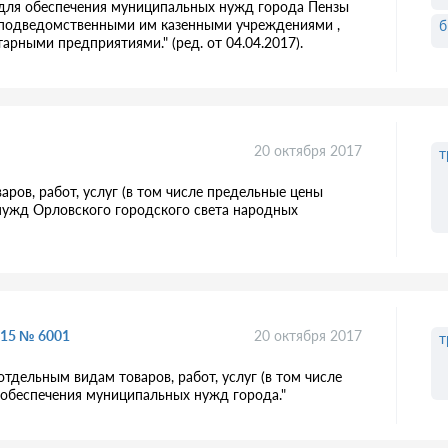
х для обеспечения муниципальных нужд города Пензы
 подведомственными им казенными учреждениями ,
б
ными предприятиями." (ред. от 04.04.2017).
20 октября 2017
т
ров, работ, услуг (в том числе предельные цены
я нужд Орловского городского света народных
015 № 6001
20 октября 2017
т
тдельным видам товаров, работ, услуг (в том числе
м обеспечения муниципальных нужд города."