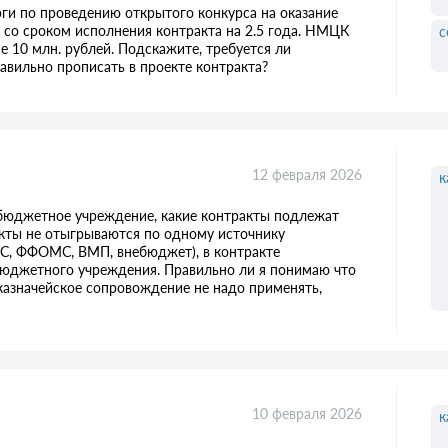
рги по проведению открытого конкурса на оказание
 со сроком исполнения контракта на 2.5 года. НМЦК
с
е 10 млн. рублей. Подскажите, требуется ли
равильно прописать в проекте контракта?
12 февраля 2026
к
 бюджетное учреждение, какие контракты подлежат
кты не отыгрываются по одному источнику
С, ФФОМС, ВМП, внебюджет), в контракте
бюджетного учреждения. Правильно ли я понимаю что
 казначейское сопровождение не надо применять,
10 февраля 2026
к