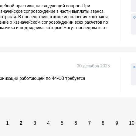
удебной практики, на следующий вопрос. При
значейское сопровождение в части выплаты аванса,
нтракта. В последствии, в ходе исполнения контракта,
о
ние о казначейском сопровождении всех расчетов по
аказчика и подрядчика, которые могут последовать от
30 декабря 2025
к
ганизации работающей по 44-ФЗ требуется
1
2
3
4
5
6
7
8
9
10