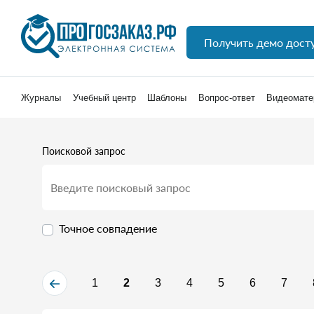
Получить демо дост
Журналы
Учебный центр
Шаблоны
Вопрос-ответ
Видеомате
Поисковой запрос
Точное совпадение
1
2
3
4
5
6
7