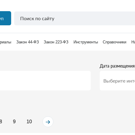
уп
риалы
Закон 44-ФЗ
Закон 223-ФЗ
Инструменты
Справочники
Н
Дата размещения
8
9
10