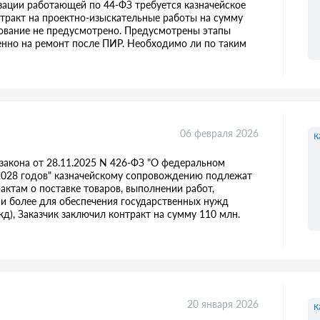
зации работающей по 44-ФЗ требуется казначейское
тракт на проектно-изыскательные работы на сумму
рование не предусмотрено. Предусмотрены этапы
венно на ремонт после ПИР. Необходимо ли по таким
06 февраля 2026
к
о закона от 28.11.2025 N 426-ФЗ "О федеральном
 2028 годов" казначейскому сопровождению подлежат
ктам о поставке товаров, выполнении работ,
. и более для обеспечения государственных нужд
), Заказчик заключил контракт на сумму 110 млн.
20 января 2026
к