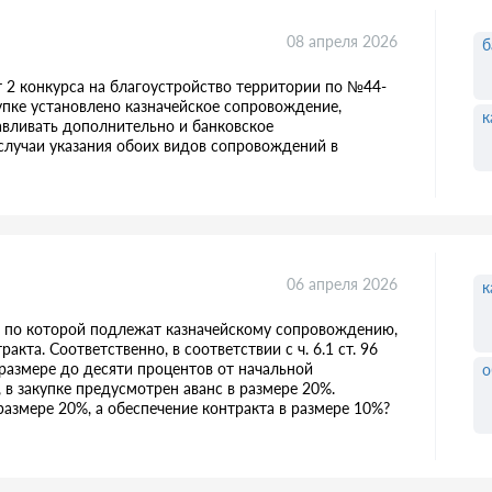
08 апреля 2026
б
т 2 конкурса на благоустройство территории по №44-
упке установлено казначейское сопровождение,
к
авливать дополнительно и банковское
лучаи указания обоих видов сопровождений в
06 апреля 2026
к
ты по которой подлежат казначейскому сопровождению,
кта. Соответственно, в соответствии с ч. 6.1 ст. 96
 размере до десяти процентов от начальной
о
 в закупке предусмотрен аванс в размере 20%.
размере 20%, а обеспечение контракта в размере 10%?