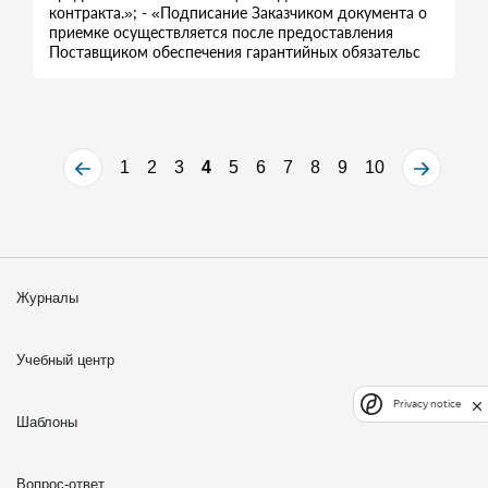
контракта.»; - «Подписание Заказчиком документа о
приемке осуществляется после предоставления
Поставщиком обеспечения гарантийных обязательс
1
2
3
4
5
6
7
8
9
10
Журналы
Учебный центр
Privacy notice
Шаблоны
Вопрос-ответ