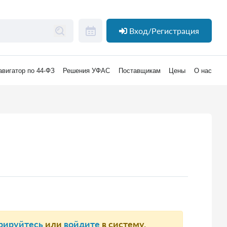
Вход/Регистрация
авигатор по 44-ФЗ
Решения УФАС
Поставщикам
Цены
О нас
рируйтесь
или
войдите
в систему.