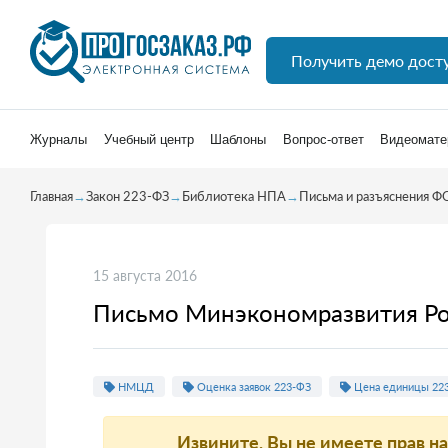
Получить демо дост
Журналы
Учебный центр
Шаблоны
Вопрос-ответ
Видеомате
Главная
→
Закон 223-ФЗ
→
Библиотека НПА
→
Письма и разъяснения Ф
15 августа 2016
Письмо Минэкономразвития Ро
НМЦД
Оценка заявок 223-ФЗ
Цена единицы 22
Извините, Вы не имеете прав н