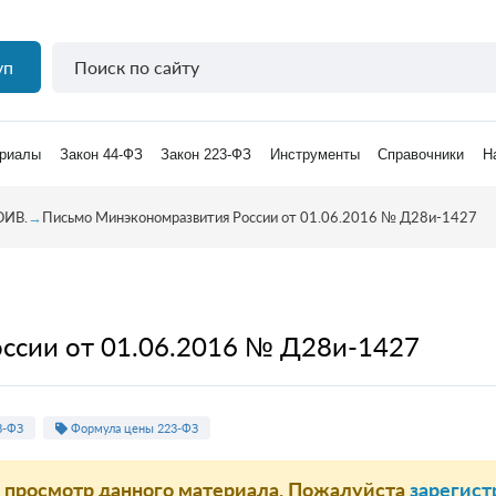
уп
риалы
Закон 44-ФЗ
Закон 223-ФЗ
Инструменты
Справочники
Н
ОИВ.
→
Письмо Минэкономразвития России от 01.06.2016 № Д28и-1427
ссии от 01.06.2016 № Д28и-1427
3-ФЗ
Формула цены 223-ФЗ
а просмотр данного материала. Пожалуйста
зарегист