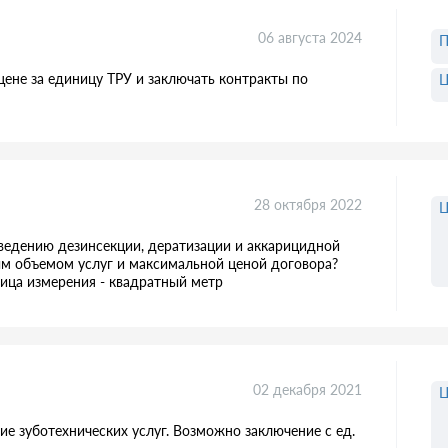
06 августа 2024
П
цене за единицу ТРУ и заключать контракты по
Ц
28 октября 2022
Ц
оведению дезинсекции, дератизации и аккарицидной
м объемом услуг и максимальной ценой договора?
ница измерения - квадратный метр
02 декабря 2021
Ц
ие зуботехнических услуг. Возможно заключение с ед.