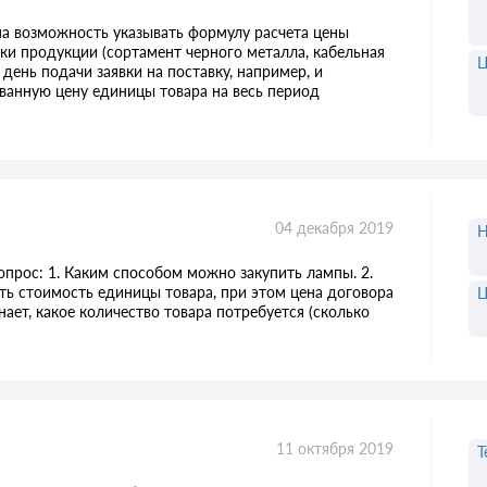
ена возможность указывать формулу расчета цены
ки продукции (сортамент черного металла, кабельная
Ц
день подачи заявки на поставку, например, и
ванную цену единицы товара на весь период
04 декабря 2019
опрос: 1. Каким способом можно закупить лампы. 2.
ать стоимость единицы товара, при этом цена договора
Ц
знает, какое количество товара потребуется (сколько
11 октября 2019
Т