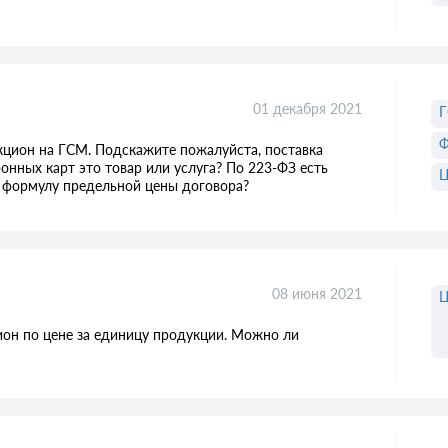
01 декабря 2021
Г
Ф
кцион на ГСМ. Подскажите пожалуйста, поставка
нных карт это товар или услуга? По 223-ФЗ есть
Ц
ть формулу предельной цены договора?
08 июня 2021
Ц
ион по цене за единицу продукции. Можно ли