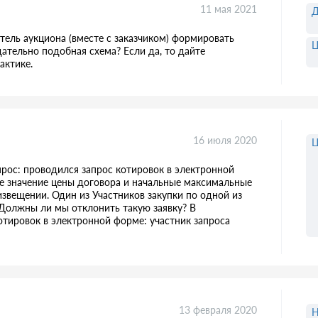
11 мая 2021
Д
тель аукциона (вместе с заказчиком) формировать
Ц
ательно подобная схема? Если да, то дайте
актике.
16 июля 2020
Ц
прос: проводился запрос котировок в электронной
е значение цены договора и начальные максимальные
звещении. Один из Участников закупки по одной из
. Должны ли мы отклонить такую заявку? В
отировок в электронной форме: участник запроса
13 февраля 2020