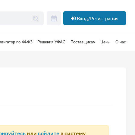
Вход/Регистрация
авигатор по 44-ФЗ
Решения УФАС
Поставщикам
Цены
О нас
рируйтесь
или
войдите
в систему.