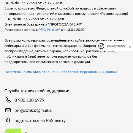
ЭЛ № ФС 77-79650 от 25.12.2020г.
Зарегистрировано Федеральной службой по надзору в сфере связи,
информационных технологий и массовых коммуникаций (Роскомнадозор)
- ЭЛ № ФС 77-79650 от 25.12.2020г.
Электронная база данных "ПРОГОСЗАКАЗ.РФ"
Реестровая запись в
РПО № 6169
от 13.01.2020
Все права на материалы, размещённые на сайте, включая тексты, видео,
вебинары и иные формы контента, защищены. Запрещается любое
Privacy notice
воспроизведение, запись с экрана, копирование, распространение,
публикация и (или) иное использование материалов без
предварительного письменного согласия редакции.
Политика компании в отношении обработки персональных данных
Служба технической поддержки:
8 900 130 6979
progoszakaz@mail.ru
подписаться на RSS ленту