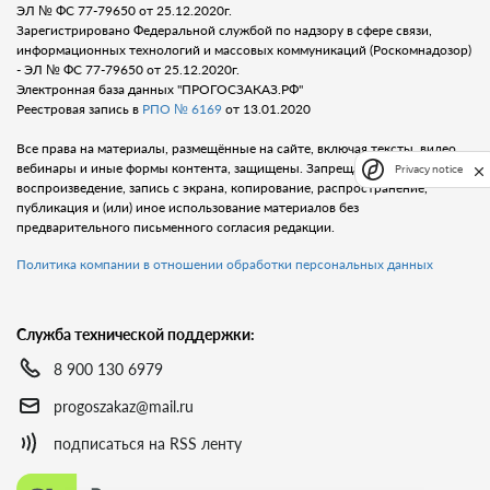
ЭЛ № ФС 77-79650 от 25.12.2020г.
Зарегистрировано Федеральной службой по надзору в сфере связи,
информационных технологий и массовых коммуникаций (Роскомнадозор)
- ЭЛ № ФС 77-79650 от 25.12.2020г.
Электронная база данных "ПРОГОСЗАКАЗ.РФ"
Реестровая запись в
РПО № 6169
от 13.01.2020
Все права на материалы, размещённые на сайте, включая тексты, видео,
вебинары и иные формы контента, защищены. Запрещается любое
Privacy notice
воспроизведение, запись с экрана, копирование, распространение,
публикация и (или) иное использование материалов без
предварительного письменного согласия редакции.
Политика компании в отношении обработки персональных данных
Служба технической поддержки:
8 900 130 6979
progoszakaz@mail.ru
подписаться на RSS ленту