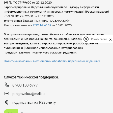
ЭЛ № ФС 77-79650 от 25.12.2020г.
Зарегистрировано Федеральной службой по надзору в сфере связи,
информационных технологий и массовых коммуникаций (Роскомнадозор)
- ЭЛ № ФС 77-79650 от 25.12.2020г.
Электронная база данных "ПРОГОСЗАКАЗ.РФ"
Реестровая запись в
РПО № 6169
от 13.01.2020
Все права на материалы, размещённые на сайте, включая тексты, видео,
вебинары и иные формы контента, защищены. Запрещается любое
Privacy notice
воспроизведение, запись с экрана, копирование, распространение,
публикация и (или) иное использование материалов без
предварительного письменного согласия редакции.
Политика компании в отношении обработки персональных данных
Служба технической поддержки:
8 900 130 6979
progoszakaz@mail.ru
подписаться на RSS ленту