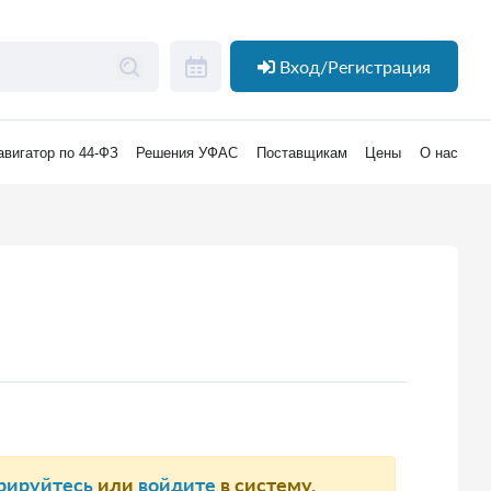
Вход/Регистрация
авигатор по 44-ФЗ
Решения УФАС
Поставщикам
Цены
О нас
рируйтесь
или
войдите
в систему.