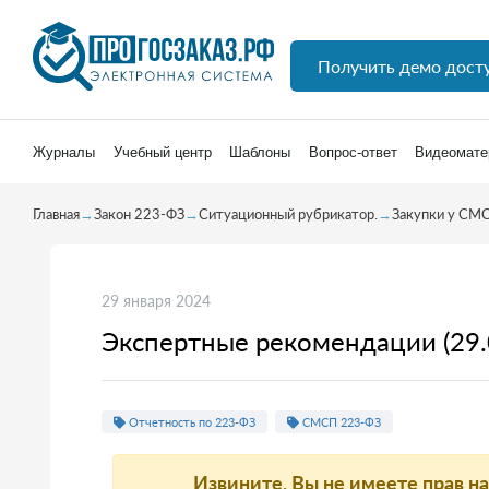
Получить демо дост
Журналы
Учебный центр
Шаблоны
Вопрос-ответ
Видеомате
Главная
→
Закон 223-ФЗ
→
Ситуационный рубрикатор.
→
Закупки у СМ
29 января 2024
Экспертные рекомендации (29.
Отчетность по 223-ФЗ
СМСП 223-ФЗ
Извините, Вы не имеете прав н