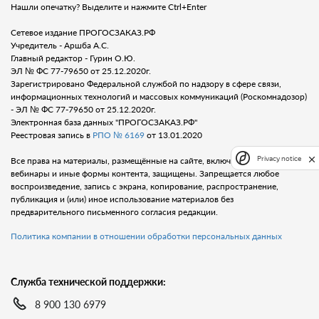
Нашли опечатку? Выделите и нажмите Ctrl+Enter
Сетевое издание ПРОГОСЗАКАЗ.РФ
Учредитель - Аршба А.С.
Главный редактор - Гурин О.Ю.
ЭЛ № ФС 77-79650 от 25.12.2020г.
Зарегистрировано Федеральной службой по надзору в сфере связи,
информационных технологий и массовых коммуникаций (Роскомнадозор)
- ЭЛ № ФС 77-79650 от 25.12.2020г.
Электронная база данных "ПРОГОСЗАКАЗ.РФ"
Реестровая запись в
РПО № 6169
от 13.01.2020
Privacy notice
Все права на материалы, размещённые на сайте, включая тексты, видео,
вебинары и иные формы контента, защищены. Запрещается любое
воспроизведение, запись с экрана, копирование, распространение,
публикация и (или) иное использование материалов без
предварительного письменного согласия редакции.
Политика компании в отношении обработки персональных данных
Служба технической поддержки:
8 900 130 6979