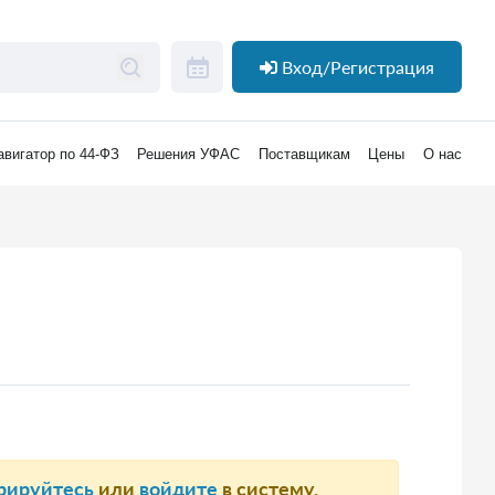
Вход/Регистрация
авигатор по 44-ФЗ
Решения УФАС
Поставщикам
Цены
О нас
рируйтесь
или
войдите
в систему.