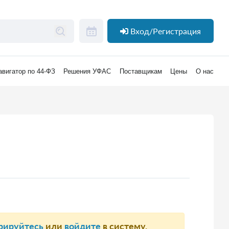
Вход/Регистрация
авигатор по 44-ФЗ
Решения УФАС
Поставщикам
Цены
О нас
рируйтесь
или
войдите
в систему.